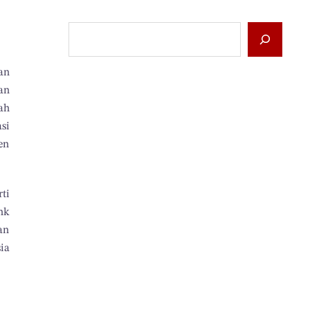
an
an
ah
si
en
ti
nk
an
ia