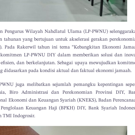
n Pengurus Wilayah Nahdlatul Ulama (LP-PWNU) selenggarak
an tahunan yang bertujuan untuk akselerasi gerakan perekonomi
). Pada Rakerwil tahun ini tema “Kebangkitan Ekonomi Jama
ud komitmen LP-PWNU DIY dalam memberikan solusi dan inova
, efisien, dan berkelanjutan. Sebagai upaya mewujudkan komitm
 didasarkan pada kondisi aktual dan faktual ekonomi jamaah.
-PWNU juga melibatkan sejumlah pemangku kepentingan seper
sia, Biro Administrasi dan Perekonomian Provinsi DIY, Ba
onal Ekonomi dan Keuangan Syariah (KNEKS), Badan Perencana
englolaan Keuangan Haji (BPKH) DIY, Bank Syariah Indones
n TMI Indogrosir.